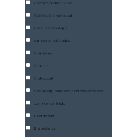
Calefacción Individual
Calefección Individual
Canalización Agua
carreteras asfaltadas
Chimenea
Climalit
Club social
Cocina equipada con electrodomésticos
con alcantarillado
Electricidad
Entreplanta