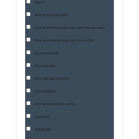
Agua
aire acondicionado
Aire Acondicionado con bomba de calor
Aire Acondicionado por conducto
Alcantarillado
Alumbrado
Alumbrado público
Amueblado
Armarios empotrados
Ascensor
Asfaltado