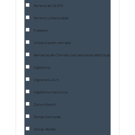
Terreno de 26.573
Terreno urbanizable
Trastero
Urbanización cerrada
Ventanas de Climalit con persianas eléctricas
Vigilancia
Vigilancia 24 h.
Vigilancia nocturna
Zona Infantil
Zonas comunes
Zonas Verdes