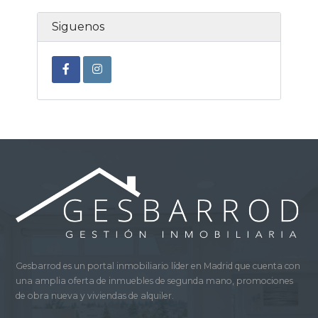
Siguenos
Gesbarrod es un portal inmobiliario líder en Madrid que cuenta con
una amplia oferta de inmuebles de segunda mano, promociones
de obra nueva y viviendas de alquiler.