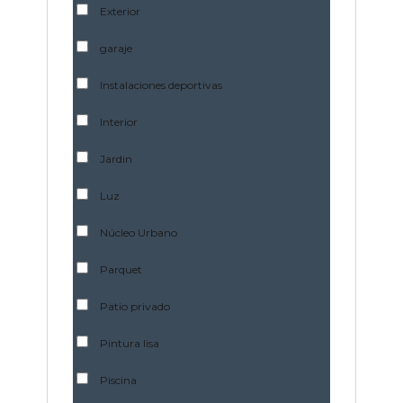
Exterior
garaje
Instalaciones deportivas
Interior
Jardin
Luz
Núcleo Urbano
Parquet
Patio privado
Pintura lisa
Piscina