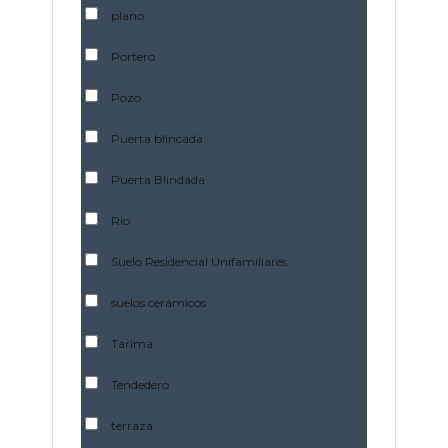
plano
Portero
Pozo
Puerta blincada
Puerta Blindada
Rio
Suelo Residencial Unifamiliares
suelos cerámicos
Tarima
Tendedero
terraza