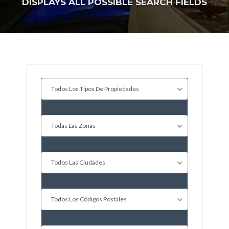
DISPLAYS ALL POSSIBLE SEARCH FIELDS
Todos Los Tipos De Propiedades
Todas Las Zonas
Log in
Todos Las Ciudades
Don't have an account?
Create
your account,
it takes less than
a minute.
Todos Los Códigos Postales
Nombre de usuario