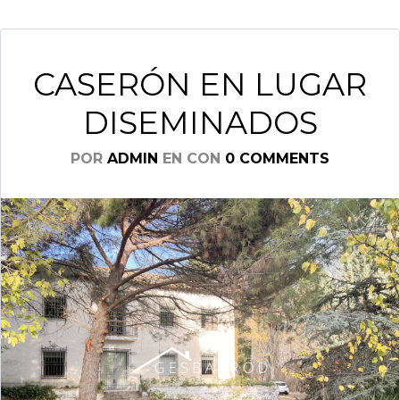
CASERÓN EN LUGAR
DISEMINADOS
POR
ADMIN
EN
CON
0 COMMENTS
Log in
Don't have an account?
Create
your account,
it takes less than
a minute.
Nombre de usuario