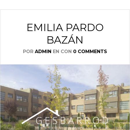
EMILIA PARDO
BAZÁN
POR
ADMIN
EN
CON
0 COMMENTS
Log in
Don't have an account?
Create
your account,
it takes less than
a minute.
Nombre de usuario