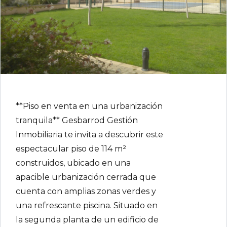
Password
INICIAR SESIÓN
**Piso en venta en una urbanización
tranquila** Gesbarrod Gestión
Inmobiliaria te invita a descubrir este
espectacular piso de 114 m²
construidos, ubicado en una
Lost your password?
apacible urbanización cerrada que
cuenta con amplias zonas verdes y
una refrescante piscina. Situado en
la segunda planta de un edificio de